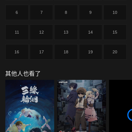
與長月家的付喪神「婚禮調度」發生衝突......。
6
7
8
9
10
11
12
13
14
15
16
17
18
19
20
其他人也看了