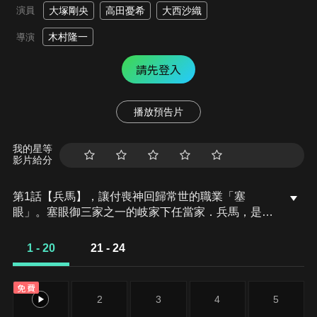
演員
大塚剛央
高田憂希
大西沙織
木村隆一
導演
請先登入
播放預告片
我的星等
影片給分
第1話【兵馬】，讓付喪神回歸常世的職業「塞
眼」。塞眼御三家之一的岐家下任當家．兵馬，是個
遇到付喪神就二話不說將其封印的問題兒童。看不下
去的現任當家兼兵馬的祖父．造兵，於是用下猛藥的
1 - 20
21 - 24
方式命令他寄宿在與付喪神共同生活的長月家。被宣
告「如果無法乖乖寄宿一年就剝奪塞眼的資格」的兵
免費
馬，只能百般不願地前往長月家所在的京都。過去被
1
2
3
4
5
付喪神奪走了兄姊而痛恨著付喪神的兵馬，第一天就