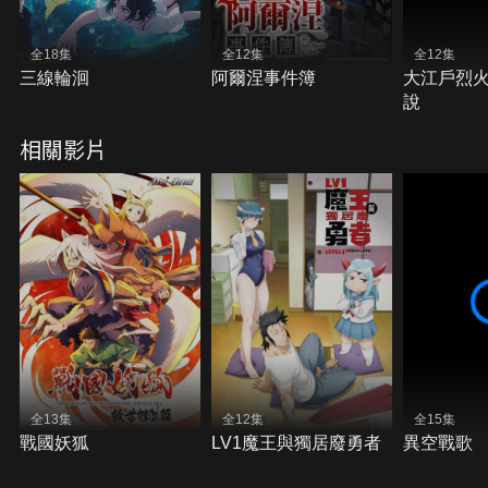
全18集
全12集
全12集
三線輪洄
阿爾涅事件簿
大江戶烈火
說
相關影片
全13集
全12集
全15集
戰國妖狐
LV1魔王與獨居廢勇者
異空戰歌