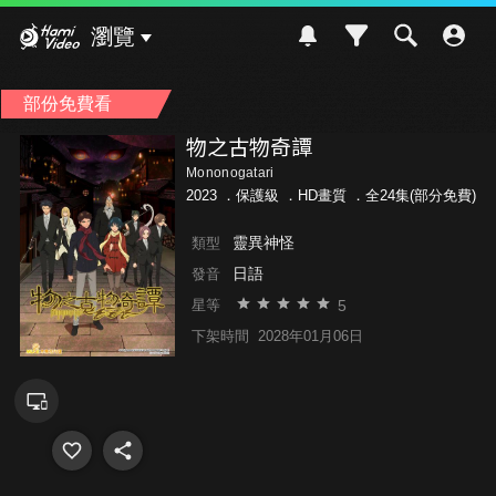
Hami Video
瀏覽
部份免費看
物之古物奇譚
Mononogatari
2023 ．
保護級
．HD畫質 ．全24集(部分免費)
靈異神怪
類型
日語
發音
5
星等
下架時間
2028年01月06日