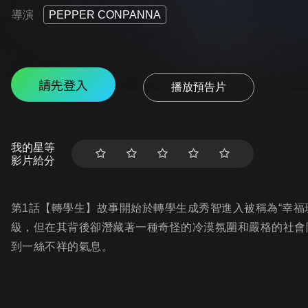
導演
PEPPER CONPANNA
請先登入
播放預告片
我的星等
影片給分
第1話【轉學生】故事開始於轉學生成秀智進入被稱為“幸福
級，但在其背後卻潛藏著一種奇怪的冷漠氛圍和嚴格的社會
到一絲不祥的氣息。