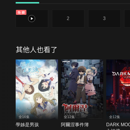
免費
1
2
3
其他人也看了
全16集
全12集
全12集
學姊是男孩
阿爾涅事件簿
DARK M