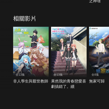
之神壇
相關影片
全13集
全13集
全8集
非人學生與厭世教師
果然我的青春戀愛喜
無家可歸
劇搞錯了。續
{{notifyMsg}}