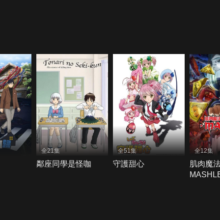
全21集
全51集
全12集
鄰座同學是怪咖
守護甜心
肌肉魔法
MASHL
補選拔