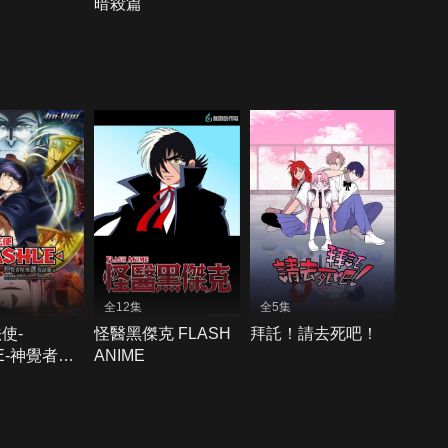
暗殺篇
全12集
全5集
使-
怪醫黑傑克 FLASH
拜託！請去死吧！
E-神覺者候
ANIME
試驗篇