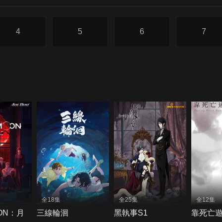
4
5
6
7
全18集
全25集
全12集
OON：月
三線輪洄
黑執事S1
靠死亡