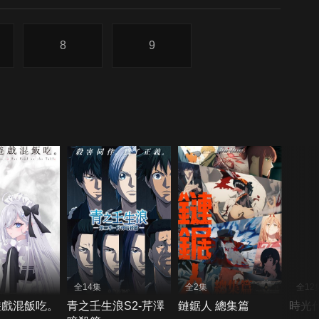
8
9
全14集
全2集
全12
遊戲混飯吃。
青之壬生浪S2-芹澤
鏈鋸人 總集篇
時光