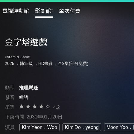
電視運動館
影劇館⁺
單次付費
金字塔遊戲
Pyramid Game
2025 ．
輔15級
．HD畫質 ．全9集(部分免費)
類型
推理懸疑
發音
韓語
星等
4.2
下架時間
2031年01月20日
演員
Kim Yeon．Woo
Kim Do．yeong
Moon Yoo．j