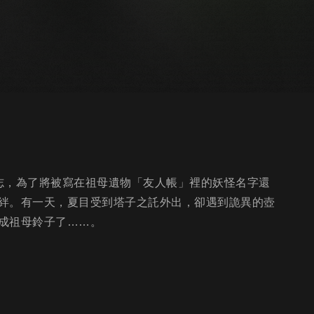
志，為了將被寫在祖母遺物「友人帳」裡的妖怪名字還
絆。有一天，夏目受到塔子之託外出，卻遇到詭異的壺
成祖母鈴子了……。