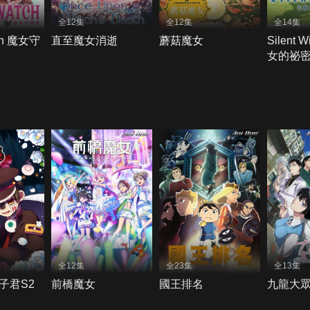
全12集
全12集
全14集
tch 魔女守
直至魔女消逝
蘑菇魔女
Silent 
女的祕
全12集
全23集
全13集
子君S2
前橋魔女
國王排名
九龍大