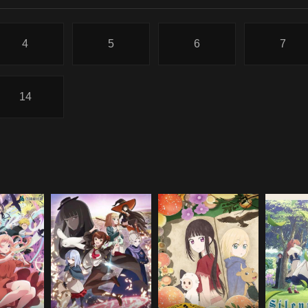
4
5
6
7
14