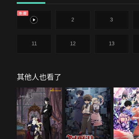
免費
1
2
3
11
12
13
其他人也看了