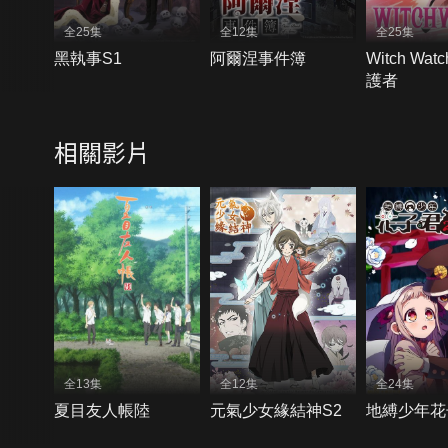
全25集
全12集
全25集
黑執事S1
阿爾涅事件簿
Witch Wa
護者
相關影片
全13集
全12集
全24集
夏目友人帳陸
元氣少女緣結神S2
地縛少年花