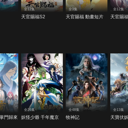
全12集
全3集
全12集
天官賜福S2
天官賜福 動畫短片
天官賜福
全26集
全48集
全13集
掌門歸來
妖怪少爺 千年魔京
牧神記
天寶伏妖