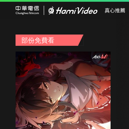
Hami Video
真心推薦
部份免費看