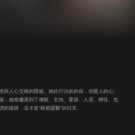
怪與人心交織的隱秘。她此行治妖的病，也暖人的心。
陽，她相繼遇到了佛眼、玄狏、嬰源、人渠、狹怪。也
的蹤跡，這才是“桃都靈醫”的日常。