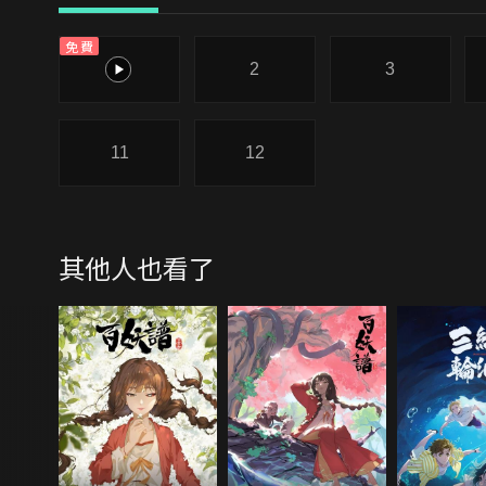
免費
1
2
3
11
12
其他人也看了