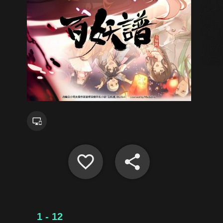
1 - 12