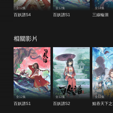
全12集
全12集
全18集
百妖譜S4
百妖譜S1
三線輪洄
相關影片
全12集
全12集
全12集
百妖譜S1
百妖譜S2
鯤吞天下之