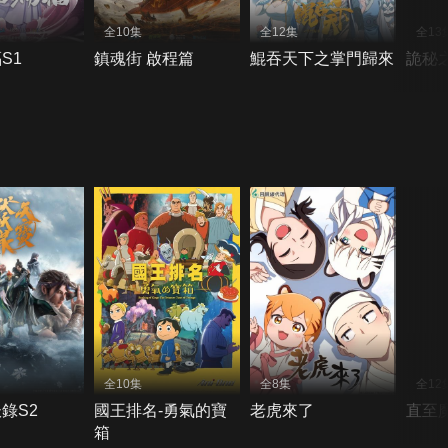
全10集
全12集
全13
S1
鎮魂街 啟程篇
鯤吞天下之掌門歸來
詭秘
全10集
全8集
全12
錄S2
國王排名-勇氣的寶
老虎來了
直至
箱