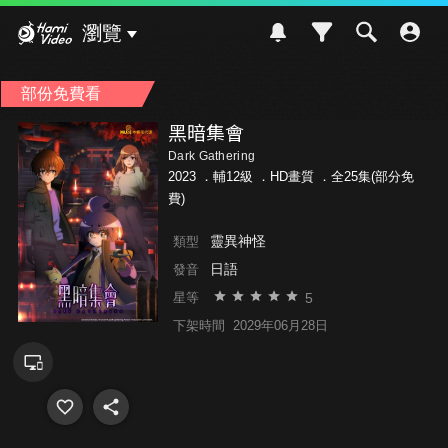
Hami Video
瀏覽
部份免費看
黑暗集會
Dark Gathering
2023 ．
輔12級
．HD畫質 ．全25集(部分免
費)
靈異神怪
類型
日語
發音
5
星等
下架時間
2029年06月28日