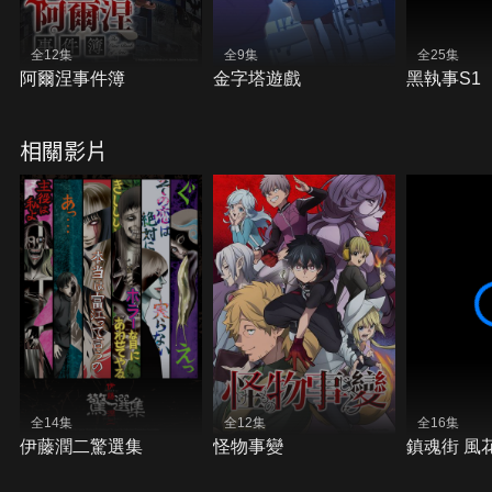
全12集
全9集
全25集
阿爾涅事件簿
金字塔遊戲
黑執事S1
相關影片
全14集
全12集
全16集
伊藤潤二驚選集
怪物事變
鎮魂街 風