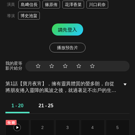
演員
島﨑信長
篠原侑
花澤香菜
川口莉奈
博史池畠
導演
請先登入
播放預告片
我的星等
影片給分
第1話【寶月夜宵】，擁有靈異體質的螢多朗，自從
將朋友捲入靈障的風波之後，就過著足不出戶的生
活。受到青梅竹馬詠子的鼓勵，他開始打工當家教，
但負責的學生卻是有著超強力靈異體質的天才少女夜
1 - 20
21 - 25
宵。夜宵一眼就看出螢多朗的體質，並要求他帶她去
靈易場所......。
免費
1
2
3
4
5