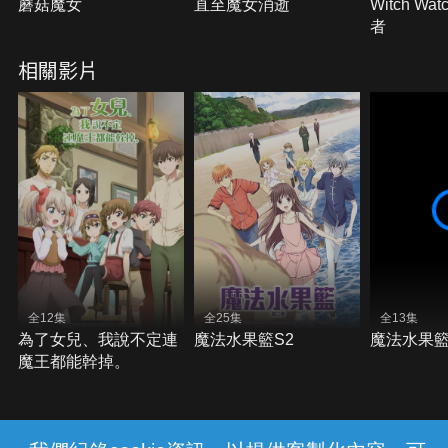
蘑菇魔女
直至魔女消逝
Witch Wa
者
相關影片
全12集
全25集
全13集
為了女兒、我說不定連
魔法水果籃S2
魔法水果籃
魔王都能幹掉。