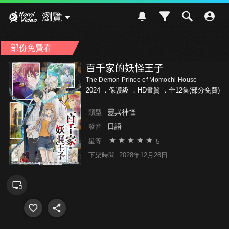
Hami Video
瀏覽
部份免費看
百千家的妖怪王子
The Demon Prince of Momochi House
2024 ．
保護級
．HD畫質 ．全12集(部分免費)
靈異神怪
類型
日語
發音
5
星等
下架時間
2028年12月28日