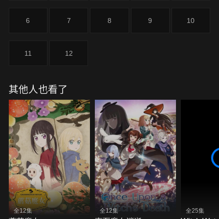
6
7
8
9
10
11
12
其他人也看了
全12集
全12集
全25集