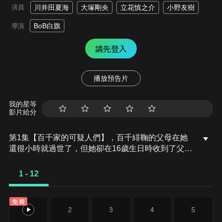
演員
川井田夏海
大塚剛央
立花慎之介
小野友樹
BoB白旗
導演
請先登入
播放預告片
我的星等
影片給分
第1集【百千家的可疑人們】，百千緋鞠的父母在她
還很小時就過世了，但她卻在16歲生日時收到了父母
的遺囑。來到「百千家」的緋鞠，卻發現了葵、紫和
伊勢等住客，甚至還被他們要求離開這個家…
1 - 12
免費
1
2
3
4
5