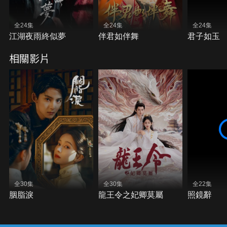
全24集
全24集
全24集
江湖夜雨終似夢
伴君如伴舞
君子如玉
相關影片
全30集
全30集
全22集
胭脂淚
龍王令之妃卿莫屬
照鏡辭