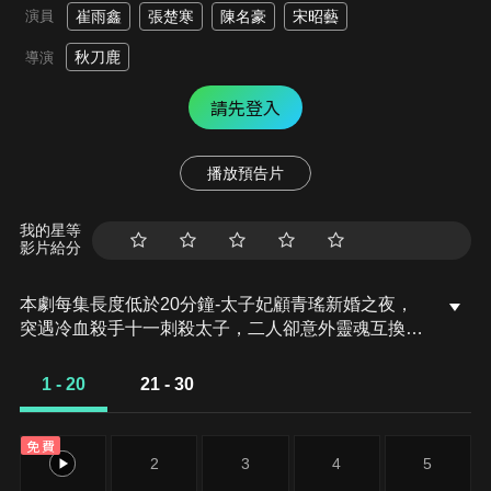
演員
崔雨鑫
張楚寒
陳名豪
宋昭藝
秋刀鹿
導演
請先登入
播放預告片
我的星等
影片給分
本劇每集長度低於20分鐘-太子妃顧青瑤新婚之夜，
突遇冷血殺手十一刺殺太子，二人卻意外靈魂互換。
為保夫君性命，顧青瑤被迫與殺手鬥智鬥勇，刺殺遊
戲悄然展開。而這場錯位的命運背後，更牽動著江湖
1 - 20
21 - 30
與宮廷交織的驚天權謀。
免費
1
2
3
4
5