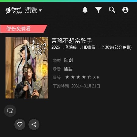
Hami Video
瀏覽
部份免費看
青瑤不想當殺手
2026 ．
普遍級
．HD畫質 ．全30集(部分免費)
陸劇
類型
國語
發音
3.5
星等
下架時間
2031年01月21日