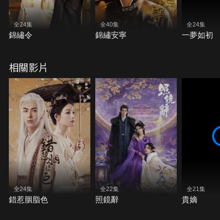
全24集
全40集
全24集
錦繡令
錦繡安寧
一夢如初
相關影片
全24集
全22集
全21集
錯惹胭脂色
照鏡辭
貴嫡