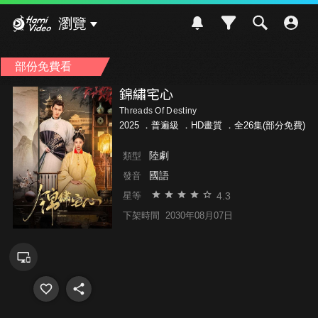
Hami Video
瀏覽
部份免費看
錦繡宅心
Threads Of Destiny
2025 ．
普遍級
．HD畫質 ．全26集(部分免費)
陸劇
類型
國語
發音
4.3
星等
下架時間
2030年08月07日