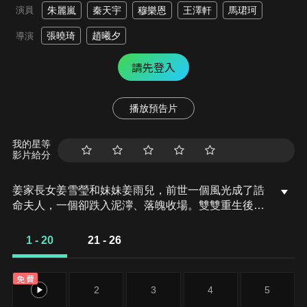
演員
朱麗嵐
秦天宇
穆樂恩
王澤軒
馬珺珂
張曉琦
趙曦夕
導演
請先登入
播放預告片
我的星等
影片給分
姜家長女姜雪瑩和妹妹姜雨兒，前世一個風光成了誥
命夫人，一個卻跌入泥濘、落魄收場。雙雙重生後，
兩人回到當年嫁入世子府的喜宴之日。為擺脫命運，
姜雨兒強行換嫁，令姊妹關係再起波瀾。姜雪瑩重新
1 - 20
21 - 26
踏入後宅風雲，與姜雨兒等後宅女眷鬥智鬥勇，並征
服看似表面紈褲、其實心思深沉的世子，夫妻攜手揭
免費
露反派陰謀。
1
2
3
4
5