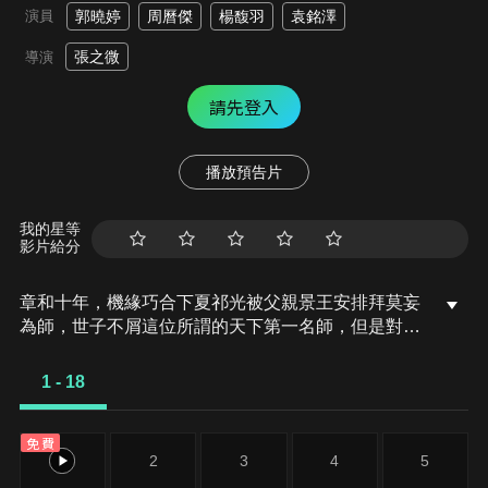
演員
郭曉婷
周曆傑
楊馥羽
袁銘澤
張之微
導演
請先登入
播放預告片
我的星等
影片給分
章和十年，機緣巧合下夏祁光被父親景王安排拜莫妄
為師，世子不屑這位所謂的天下第一名師，但是對守
護家國的女將軍墨青川卻十分欽佩，但是世子不知，
眼前的莫妄便是青川本人，師徒二人在相互救贖中，
1 - 18
互相守護中，重新組建墨家軍，開啟了為英雄隊伍正
名之路。
免費
1
2
3
4
5