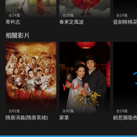
全24集
全28集
全24集
青衿志
春來定風波
提劍映桃
相關影片
全62集
全42集
全24集
隋唐演義(隋唐英雄)
家業
錯惹胭脂