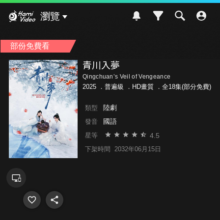
Hami Video
瀏覽
部份免費看
青川入夢
Qingchuan’s Veil of Vengeance
2025 ．
普遍級
．HD畫質 ．全18集(部分免費)
陸劇
類型
國語
發音
4.5
星等
下架時間
2032年06月15日