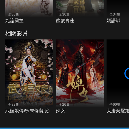
全36集
全36集
全34集
九流霸主
歲歲青蓮
嫣語賦
相關影片
全82集
全26集
全60集
武媚娘傳奇(未修剪版)
婢女
大唐榮耀