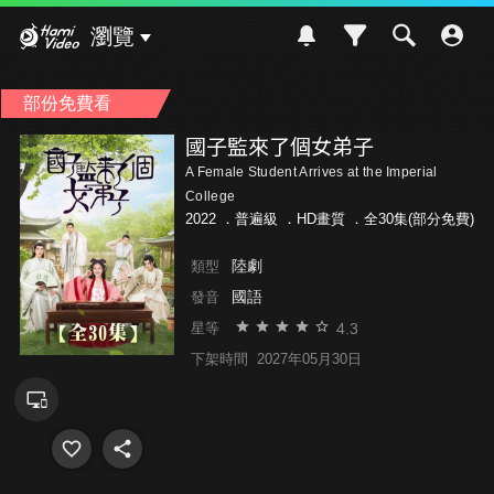
Hami Video
瀏覽
部份免費看
國子監來了個女弟子
A Female Student Arrives at the Imperial
College
2022 ．
普遍級
．HD畫質 ．全30集(部分免費)
陸劇
類型
國語
發音
4.3
星等
下架時間
2027年05月30日