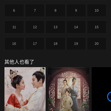
遇到對面客人刁難店小二，桑祈路見不平再次拔腳相
助，可惜冤家路窄，宋佳音逼著桑祈接下了賭約：上
6
7
8
9
10
元節前給晏雲之送上自己親手繡的女工荷包，否則就
要頂替歌女，在上元節給眾人彈琴演奏。
11
12
13
14
15
16
17
18
19
20
其他人也看了