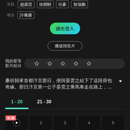
演員
趙露思
徐開騁
任豪
敖瑞鵬
許珮珊
導演
請先登入
播放預告片
我的星等
影片給分
桑祈歸來首都汴京那日，便與晏雲之結下了這段荷包
奇緣。那日汴京第一公子晏雲之乘馬車走在路上，太
傅家女兒宋佳音故意設計撞馬車，就等晏雲之憐香惜
玉，借機獻上荷包，卻碰到正從邊塞歸來的桑祈出手
1 - 20
21 - 30
相救，一邊把不想摻和的晏雲之拉下了馬車，也壞了
宋佳音的好事。與桑祈相識于邊塞的幼年玩伴卓文
免費
遠，在城裡最有名的酒樓慶豐樓為桑祈接風洗塵，得
1
2
3
4
5
知桑祈要進國子監讀書的決定。還未來得及詳問，又