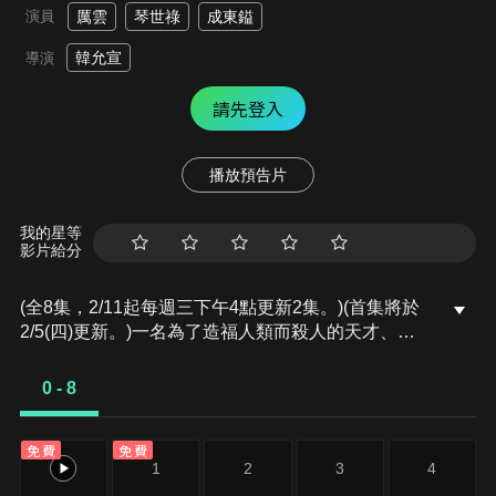
演員
厲雲
琴世祿
成東鎰
韓允宣
導演
請先登入
播放預告片
我的星等
影片給分
(全8集，2/11起每週三下午4點更新2集。)(首集將於
2/5(四)更新。)一名為了造福人類而殺人的天才、為
了拯救女兒而替其辯護的律師，以及追查真相的檢察
官，三人各懷目的，最終誰能得到自己想要的結果？
0 - 8
免費
免費
0
1
2
3
4