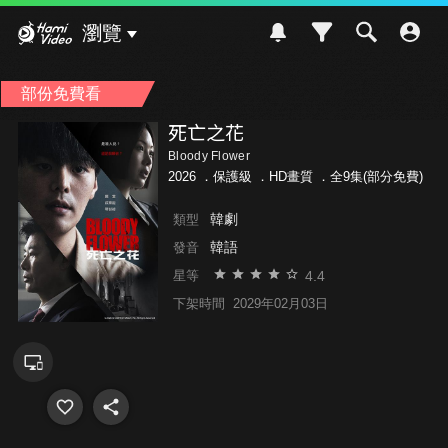
Hami Video
瀏覽
部份免費看
死亡之花
Bloody Flower
2026 ．
保護級
．HD畫質 ．全9集(部分免費)
韓劇
類型
韓語
發音
4.4
星等
下架時間
2029年02月03日