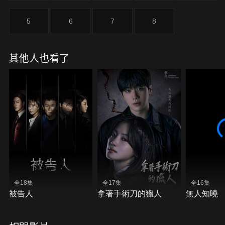
5
6
7
8
其他人也看了
全18集
全17集
全16集
被告人
拿著手術刀的獵人
無人知曉