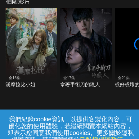
相關影片
全16集
全17集
全21集
漢摩拉比小姐
拿著手術刀的獵人
或好或壞
我們紀錄cookie資訊，以提供客製化內容，可
{{notifyMsg}}
優化您的使用體驗，若繼續閱覽本網站內容，
常見問題
線上客服
服務條款
隱私權保護
即表示您同意我們使用cookies。更多關於隱私