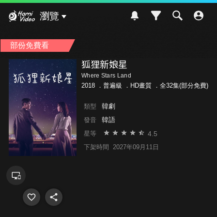
Hami Video
瀏覽
部份免費看
狐狸新娘星
Where Stars Land
2018 ．
普遍級
．HD畫質 ．全32集(部分免費)
韓劇
類型
韓語
發音
4.5
星等
下架時間
2027年09月11日