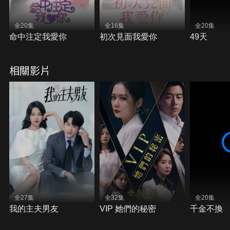
全20集
全16集
全20集
命中注定我愛你
初次見面我愛你
49天
相關影片
全27集
全32集
全20集
我的主夫男友
VIP 她們的秘密
千金不換