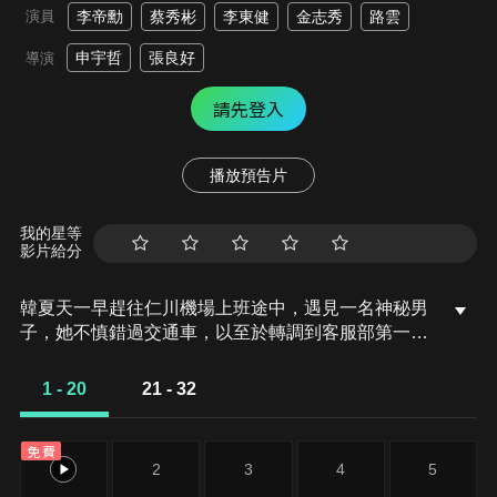
演員
李帝勳
蔡秀彬
李東健
金志秀
路雲
申宇哲
張良好
導演
請先登入
播放預告片
我的星等
影片給分
韓夏天一早趕往仁川機場上班途中，遇見一名神秘男
子，她不慎錯過交通車，以至於轉調到客服部第一天
就遲到。一年前，韓夏天頭上流著血前來面試，說是
來的路上遇到交通事故，話還沒說完就昏倒，面試官
1 - 20
21 - 32
深受感動，錄用了她。但她才到職兩個月就和旅客發
生衝突，最後被改派到客服部。直屬上司孔科長，對
免費
此非常不滿。
1
2
3
4
5