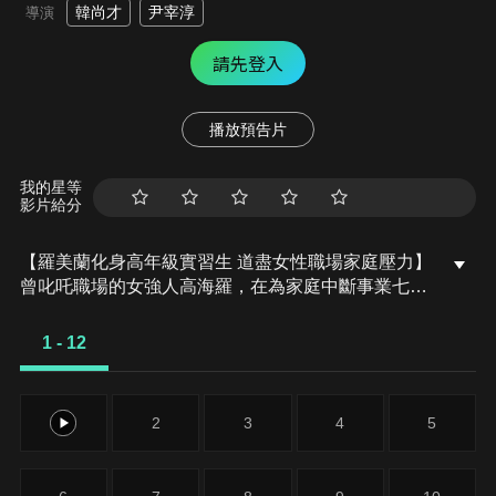
韓尚才
尹宰淳
導演
請先登入
播放預告片
我的星等
影片給分
【羅美蘭化身高年級實習生 道盡女性職場家庭壓力】
曾叱吒職場的女強人高海羅，在為家庭中斷事業七年
後，決心重返職場、找回自我價值，從主管跌回實習
生，她不僅要面對年齡與職場現實的殘酷挑戰，更得
1 - 12
直面昔日競爭對手、如今成為上司的崔智媛。在一項
充滿道德兩難的任務中，海羅被迫於同為母親的立場
與職涯機會之間掙扎。劇情深刻刻畫中年女性在家
1
2
3
4
5
庭、工作與自我之間的拉扯與重生，以真實而細膩的
情感，引發無數職場女性共鳴。