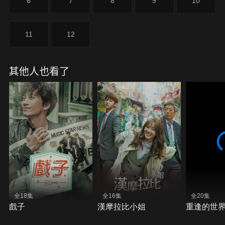
6
7
8
9
10
11
12
其他人也看了
全18集
全16集
全20集
戲子
漢摩拉比小姐
重逢的世