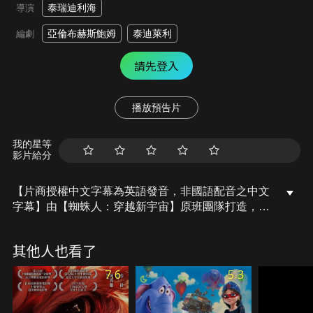
泰瑞迪利海
導演
亞倫布赫斯鮑姆
泰迪萊利
編劇
請先登入
播放預告片
我的星等
影片給分
【片商授權中文字幕為英語發音，非國語配音之中文
字幕】由【蜘蛛人：穿越新宇宙】原班團隊打造，全
新原創動畫動作喜劇【山羊巔峰】，將觀眾帶入一個
充滿動物的神奇世界。主角威爾是一隻年輕小山羊，
其他人也看了
但是山羊雖小夢想俱全，他意外獲得一次千載難逢的
機會，能加入「職吼聯盟」挑戰最高榮譽，這是一項
7.6
5.3
節奏超快、各種動物混合的高強度球類運動，由全世
界最迅捷、最兇猛的動物稱霸。雖然威爾的新隊友對