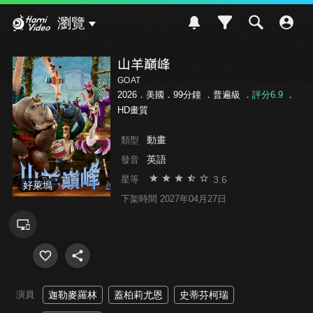
Hami Video
瀏覽
山羊巔峰
GOAT
2026．美國．99分鐘 ．
普遍級
．
評分6.9
．
HD畫質
動畫
類型
英語
發音
3.6
星等
好萊塢
下架時間 2027年04月27日
演員
迦勒麥羅林
蓋柏莉尤恩
史蒂芬柯瑞