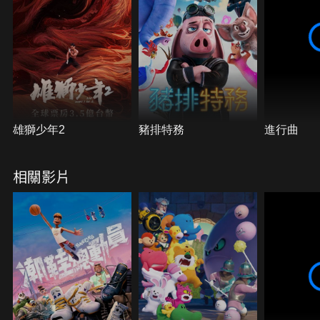
於這隻小山羊的加入興趣缺缺，但他決心顛覆這項運
動，用行動證明：「小個子也能打出大場面！」
雄獅少年2
豬排特務
進行曲
相關影片