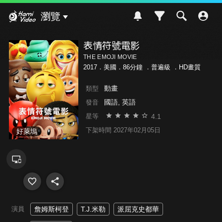
Hami Video
瀏覽
表情符號電影
THE EMOJI MOVIE
2017．美國．86分鐘 ．
普遍級
．HD畫質
動畫
類型
國語, 英語
發音
4.1
星等
下架時間 2027年02月05日
好萊塢
演員
詹姆斯柯登
T.J.米勒
派屈克史都華