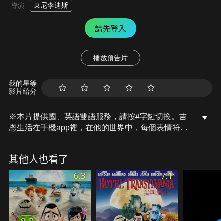
東尼李迪斯
導演
請先登入
播放預告片
我的星等
影片給分
※本片提供國、英語雙語服務，請按#字鍵切換。吉
恩生活在手機app裡，在他的世界中，每個表情符號
都有自己獨一無二的情緒，但吉恩與眾不同，他有各
式截然不同的情緒表現。這讓他無法正常生活，也深
其他人也看了
怕辜負家族使命，甚至被手機主人刪除。他踏上了尋
找解方的道路，期望能讓他與常人無異。他將和夥伴
6.3
7.1
穿梭在各式app之間，經歷一場充滿樂趣的冒險！