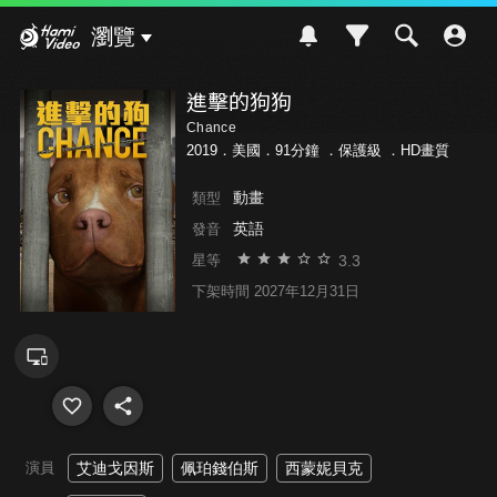
Hami Video
瀏覽
進擊的狗狗
Chance
2019．美國．91分鐘 ．
保護級
．HD畫質
動畫
類型
英語
發音
3.3
星等
下架時間 2027年12月31日
演員
艾迪戈因斯
佩珀錢伯斯
西蒙妮貝克