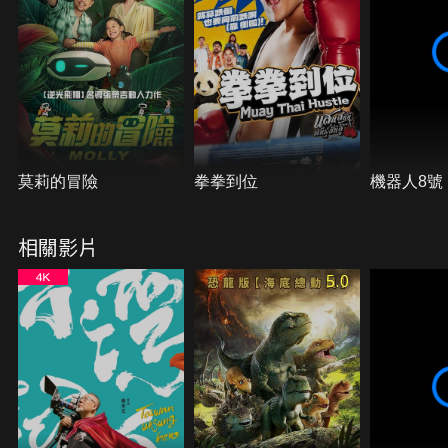
莫莉的冒險
拳拳到位
機器人8號
相關影片
5.0