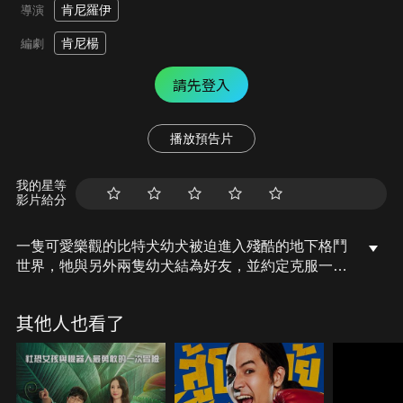
肯尼羅伊
導演
肯尼楊
編劇
請先登入
播放預告片
我的星等
影片給分
一隻可愛樂觀的比特犬幼犬被迫進入殘酷的地下格鬥
世界，牠與另外兩隻幼犬結為好友，並約定克服一切
困難，一起生存下來，奔向自由。但殘酷的現實讓牠
們不斷遭受困難，這個小小的夢想家踏上了一段充滿
其他人也看了
友誼、親情和希望的旅程。