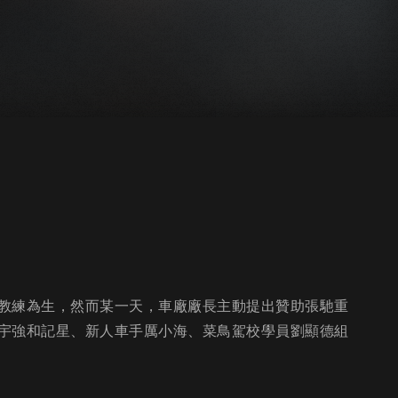
教練為生，然而某一天，車廠廠長主動提出贊助張馳重
宇強和記星、新人車手厲小海、菜鳥駕校學員劉顯德組