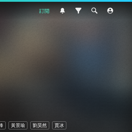
訂閱
峰
黃景瑜
劉昊然
賈冰