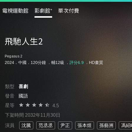
電視運動館
影劇館⁺
單次付費
飛馳人生2
Pegasus 2
2024．中國．120分鐘 ．
輔12級
．
評分6.9
．HD畫質
類型
喜劇
發音
國語
星等
4.5
下架時間 2032年11月30日
演員
沈騰
范丞丞
尹正
張本煜
孫藝洲
馮紹