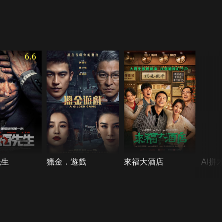
6.6
先生
獵金．遊戲
來福大酒店
AI拼