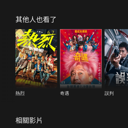
其他人也看了
6.7
熱烈
奇遇
誤判
相關影片