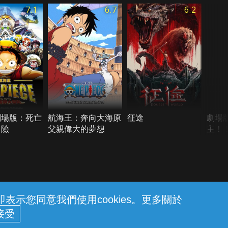
7.1
6.7
6.2
劇場版：死亡
航海王：奔向大海原
征途
劇場
冒險
父親偉大的夢想
主！
篇)
示您同意我們使用cookies。更多關於