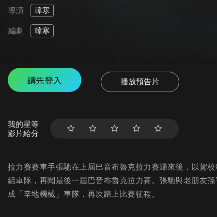
導演
韓寒
編劇
韓寒
請先登入
播放預告片
我的星等
影片給分
拉力賽賽車手張馳在上屆巴音布魯克拉力賽歸來後，以駕校
組車隊，再闖最後一屆巴音布魯克拉力賽。張馳與老朋友孫
成「辛地機械」車隊，再次踏上比賽征程。