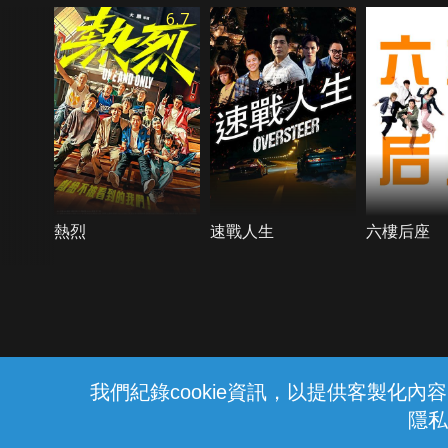
6.7
熱烈
速戰人生
六樓后座
{{notifyMsg}}
我們紀錄cookie資訊，以提供客製化
隱私