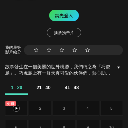
請先登入
播放預告片
我的星等
影片給分
故事發生在一個美麗的世外桃源，我們稱之為「巧虎
島」。巧虎島上有一群天真可愛的伙伴們，熱心助人
的「巧虎」、愛吃章魚燒的「桃樂比」、有公主夢的
「琪琪」,以及愛踢足球「妙妙」。在巧虎島上四處探
1 - 20
21 - 40
41 - 48
險，每天的生活都充滿了歡笑與驚喜！
免費
1
2
3
4
5
6
7
8
9
10