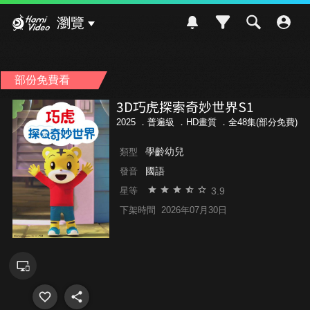
Hami Video
瀏覽
部份免費看
3D巧虎探索奇妙世界S1
2025 ．
普遍級
．HD畫質 ．全48集(部分免費)
學齡幼兒
類型
國語
發音
3.9
星等
下架時間
2026年07月30日