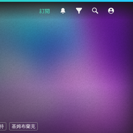
訂閱
特
基姆布蘭克