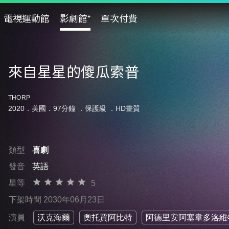
電視運動館
影劇館⁺
單次付費
來自星星的傻瓜索普
THORP
2020．美國．97分鐘 ．
保護級
．HD畫質
類型
喜劇
發音
英語
星等
5
下架時間 2030年06月23日
演員
沃克海爾
奧托賈阿比特
阿德里安阿塞韋多洛維