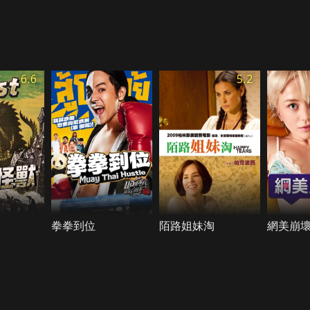
6.6
5.2
拳拳到位
陌路姐妹淘
網美崩