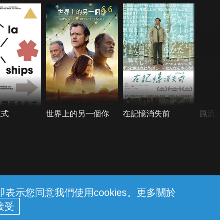
6.6
來式
世界上的另一個你
在記憶消失前
風流
示您同意我們使用cookies。更多關於