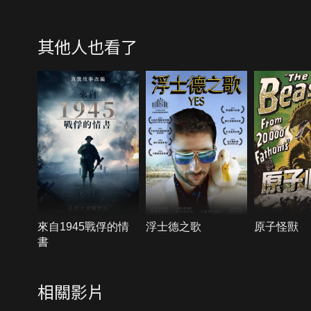
其他人也看了
來自1945戰俘的情
浮士德之歌
原子怪獸
書
相關影片