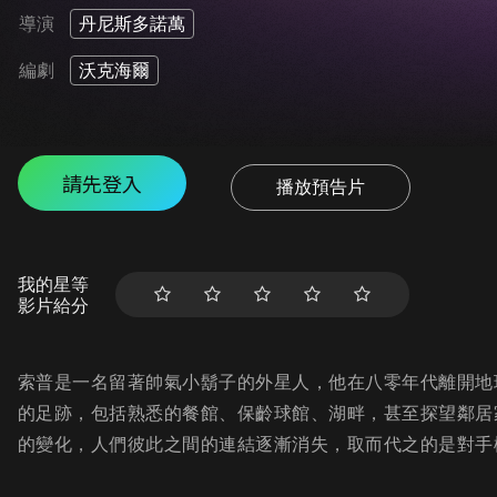
導演
丹尼斯多諾萬
編劇
沃克海爾
請先登入
播放預告片
我的星等
影片給分
索普是一名留著帥氣小鬍子的外星人，他在八零年代離開地
的足跡，包括熟悉的餐館、保齡球館、湖畔，甚至探望鄰居
的變化，人們彼此之間的連結逐漸消失，取而代之的是對手