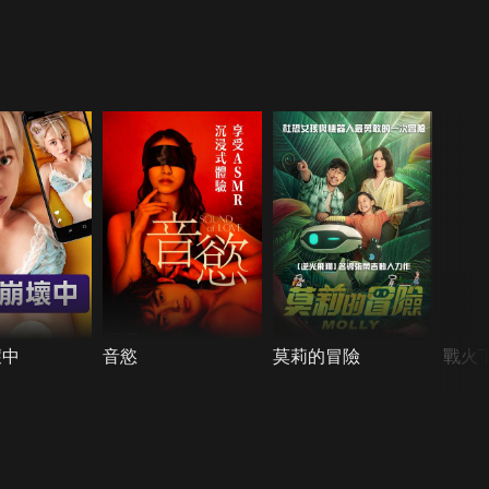
壞中
音慾
莫莉的冒險
戰火