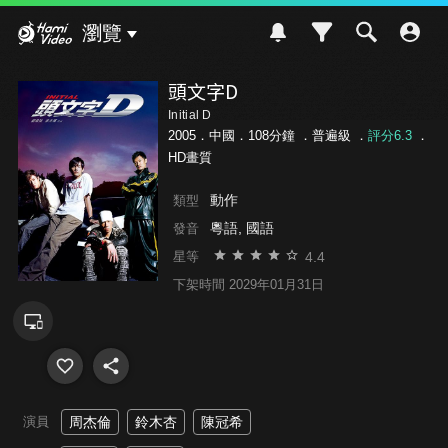
Hami Video
瀏覽
頭文字D
Initial D
2005．中國．108分鐘 ．
普遍級
．
評分6.3
．
HD畫質
動作
類型
粵語, 國語
發音
4.4
星等
下架時間 2029年01月31日
演員
周杰倫
鈴木杏
陳冠希