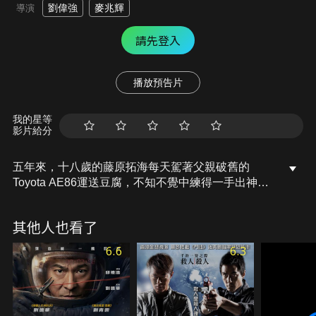
劉偉強
麥兆輝
導演
請先登入
播放預告片
我的星等
影片給分
五年來，十八歲的藤原拓海每天駕著父親破舊的
Toyota AE86運送豆腐，不知不覺中練得一手出神入
化的飄移技術。對汽車毫無興趣的他被父親慫恿參加
山路賽，豈料竟在眾人錯愕之下勝出，一夜成名，更
其他人也看了
激發起潛藏在他體內遺傳的賽車因子，不斷挑戰高難
度的山路競賽，在曲折蜿延的賽道上追尋自己的夢
6.6
6.3
想！