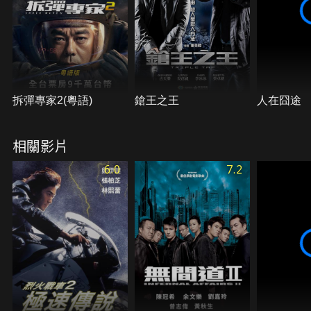
拆彈專家2(粵語)
鎗王之王
人在囧途
相關影片
6.0
7.2