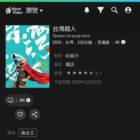
Hami Video
瀏覽
台灣超人
Taiwan Unsung Hero
2024．台灣．101分鐘 ．
普遍級
．4K
紀錄片
類型
國語
發音
4.7
星等
下架時間 2029年12月31日
曲全立
導演