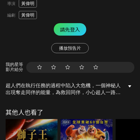
黃偉明
導演
黃偉明
編劇
請先登入
播放預告片
我的星等
影片給分
超人們在執行任務的過程中陷入大危機，一個神秘人
出現奪走同伴的能量，為救回同伴，小心超人一路追
兇，跨越時空，意外墜入一個全新的世界，在這裡他
經歷了重重冒險……神秘人的目的究竟是什麼？小心
其他人也看了
超人該如何救回自己的同伴呢…