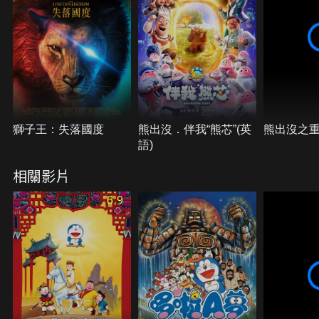
獅子王：失落國度
熊出沒．伴我“熊芯”(英
熊出沒之
語)
相關影片
6.9