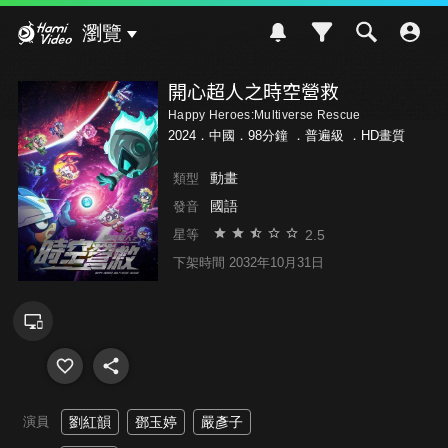
Hami Video
瀏覽
開心超人之時空營救
Happy Heroes:Multiverse Rescue
2024．中國．98分鐘 ．
普遍級
．HD畫質
動畫
類型
國語
發音
2.5
星等
下架時間 2032年10月31日
演員
劉紅韻
鄧玉婷
嚴彥子