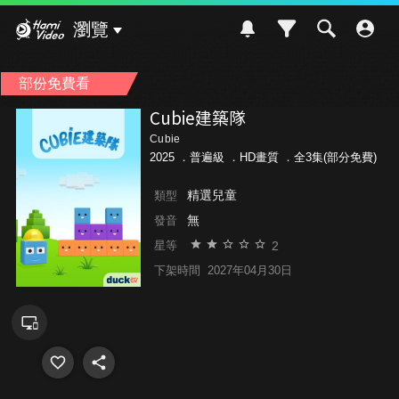
Hami Video
瀏覽
部份免費看
Cubie建築隊
Cubie
2025 ．
普遍級
．HD畫質 ．全3集(部分免費)
精選兒童
類型
無
發音
2
星等
下架時間
2027年04月30日