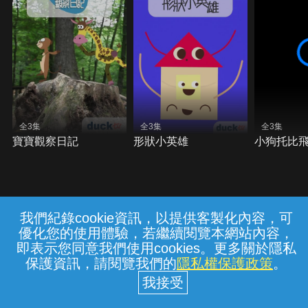
全3集
全3集
全3集
寶寶觀察日記
形狀小英雄
小狗托比
我們紀錄cookie資訊，以提供客製化內容，可
{{notifyMsg}}
優化您的使用體驗，若繼續閱覽本網站內容，
常見問題
線上客服
服務條款
隱私權保護
即表示您同意我們使用cookies。更多關於隱私
保護資訊，請閱覽我們的
隱私權保護政策
。
中華電信股份有限公司個人家庭分公司
(統一編號：96979949) © 2026