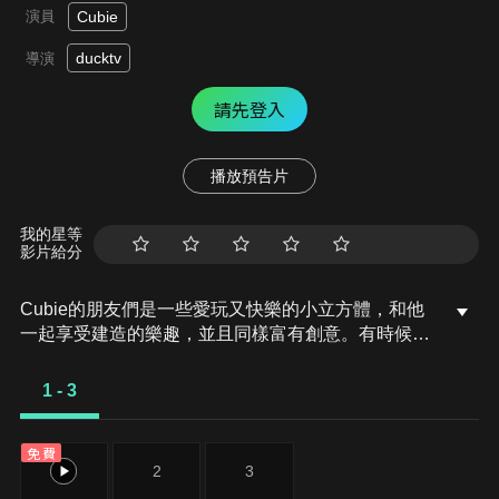
演員
Cubie
ducktv
導演
請先登入
播放預告片
我的星等
影片給分
Cubie的朋友們是一些愛玩又快樂的小立方體，和他
一起享受建造的樂趣，並且同樣富有創意。有時候他
們需要幫助，但警覺的Cubie總是隨時在旁協助。
1 - 3
免費
1
2
3