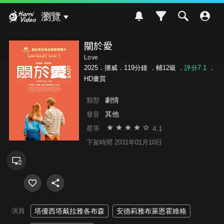
Hami Video
瀏覽
關於愛
Love
2025．挪威．119分鐘 ．
輔12級
．
評分7.1
．
HD畫質
劇情
類型
其他
發音
4.1
星等
下架時間 2031年01月10日
演員
塔優西塔戴拉雅各布森
安德莉雅布萊恩霍維格