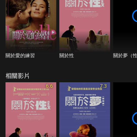
關於愛的練習
關於性
關於夢（
相關影片
6.6
7.3