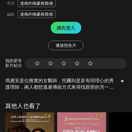
達格約翰豪格魯德
導演
達格約翰豪格魯德
編劇
請先登入
播放預告片
我的星等
影片給分
瑪麗安是位務實的女醫師，托爾則是富有同理心的男
護理師，兩人都想逃避傳統方式來尋找親密的另一
半。某天，剛結束相親的瑪麗安，竟在渡輪上遇見尋
找一夜情男伴的托爾。托爾分享了他靠Grindr進行
其他人也看了
「隨意性關係」的經驗與觀點，這讓瑪莉安產生了興
趣，開始嘗試用Tinder交友，並思考自己是否也能接
7.6
6.6
受這樣的關係…。