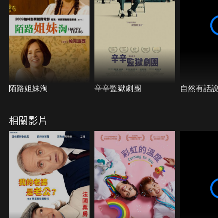
陌路姐妹淘
辛辛監獄劇團
自然有話
相關影片