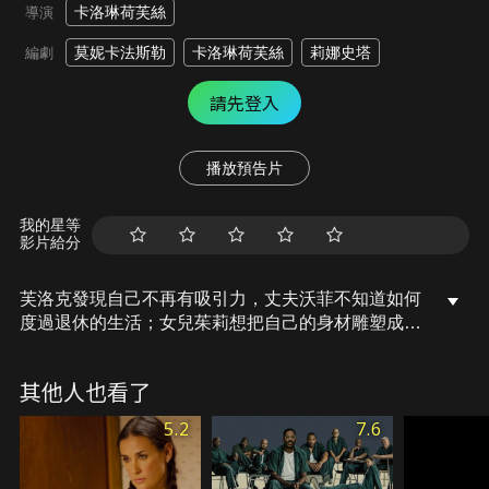
卡洛琳荷芙絲
導演
莫妮卡法斯勒
卡洛琳荷芙絲
莉娜史塔
編劇
請先登入
播放預告片
我的星等
影片給分
芙洛克發現自己不再有吸引力，丈夫沃菲不知道如何
度過退休的生活；女兒茱莉想把自己的身材雕塑成業
界認同的審美觀；桑雅也對自己的身材不滿意，丈夫
米蘭卻忽視了太太身為年輕媽媽的壓力；薇琪堅信女
其他人也看了
人和男人永遠不會平等，她的新同事法蘭茲則想說服
她情況並非如此。無論什麼身份、無論男女老幼，所
5.2
7.6
有人痴迷於改善自己。