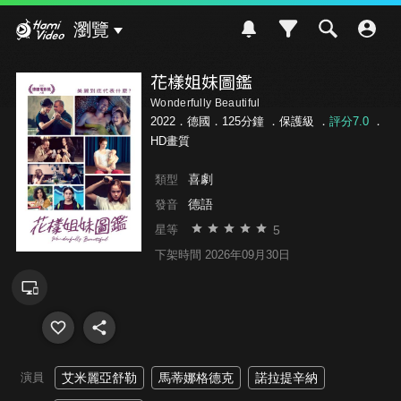
Hami Video
瀏覽
花樣姐妹圖鑑
Wonderfully Beautiful
2022．德國．125分鐘 ．
保護級
．
評分7.0
．
HD畫質
喜劇
類型
德語
發音
5
星等
下架時間 2026年09月30日
演員
艾米麗亞舒勒
馬蒂娜格德克
諾拉提辛納