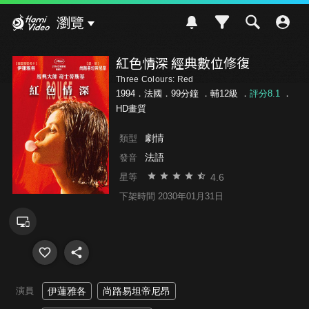
Hami Video
瀏覽
紅色情深 經典數位修復
Three Colours: Red
1994．法國．99分鐘 ．
輔12級
．
評分8.1
．
HD畫質
劇情
類型
法語
發音
4.6
星等
下架時間 2030年01月31日
演員
伊蓮雅各
尚路易坦帝尼昂