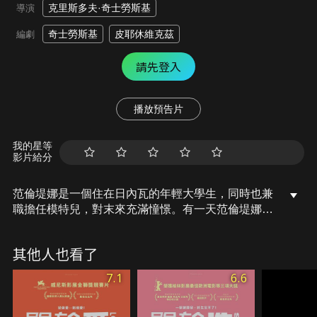
克里斯多夫·奇士勞斯基
導演
奇士勞斯基
皮耶休維克茲
編劇
請先登入
播放預告片
我的星等
影片給分
范倫堤娜是一個住在日內瓦的年輕大學生，同時也兼
職擔任模特兒，對末來充滿憧憬。有一天范倫堤娜意
外撞傷了小狗，而認識了一名退休老法官。極度不信
任人性的老法官，唯一的樂趣就是竊聽鄰居的電話，
其他人也看了
他深信人性的背後充滿了不忠與背叛。范倫堤娜與老
法官，就如同兩個極端，透過范倫堤娜的純潔，老法
7.1
6.6
官一步步走出封閉自我的牢籠，展開了一場超越時空
與記憶的情感。