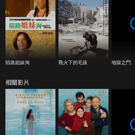
陌路姐妹淘
戰火下的毛孩
地獄之門.
相關影片
6.5
5.7