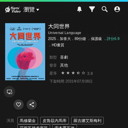
Hami Video
瀏覽
大同世界
Universal Language
2025．加拿大．89分鐘 ．
保護級
．
評分6.9
．HD畫質
喜劇
類型
其他
發音
3.8
星等
下架時間 2031年07月08日
演員
馬修蘭金
皮魯茲內馬蒂
羅吉娜艾斯梅利