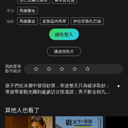
莎巴瓦赫尤塞菲
索本賈瓦迪
馬修蘭金
導演
馬修蘭金
皮魯茲內馬蒂
伊拉菲魯扎巴迪
編劇
請先登入
播放預告片
我的星等
影片給分
孩子們在冰層中發現鈔票，奔波整天只為破冰取鈔；
導遊帶著觀光團到處參訪古怪遺蹟；男子辭去朝九晚
五的無趣工作，踏上似返鄉探親又像逃亡的神秘旅
程。還有偷眼鏡的火雞、喪禮上蒐集淚水的專家，幾
其他人也看了
條看似平行的生命軌跡，在溫尼伯與德黑蘭間的灰色
地帶意外交織，時空撲朔、身分迷離，竟終環環相扣
5.2
不斷結果。