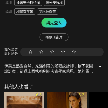
達米安卡斯特羅
達米安羅梅
導演
梅爾森艾米
艾琳拉羅莎
編劇
請先登入
播放預告片
我的星等
影片給分
伊芙是熱愛自然、充滿創意的景觀設計師，接下花園
設計案，卻遇上固執挑剔的考古學家萊恩。她的靈感
與他的實用派風格完全不合，兩人爭執不斷。不過萊
恩的兩個女兒卻熱心撮合他們。隨著設計進行，伊芙
其他人也看了
與萊恩的感情逐漸升溫。但伊芙的男友馬克卻突然邀
請她搬到日本，讓她在兩者之間陷入掙扎。
6.3
5.2