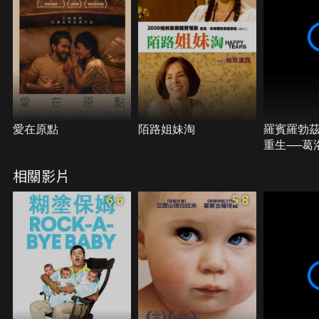
愛在原點
陌路姐妹淘
羅賓羅勃
重生──葛
奇
相關影片
6.6
5.8