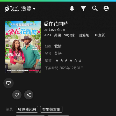
Hami Video
瀏覽
愛在花開時
Let Love Grow
2023．美國．90分鐘 ．
普遍級
．HD畫質
愛情
類型
英語
發音
4
星等
下架時間 2026年12月31日
演員
珍妮佛邦納
布里頓韋伯