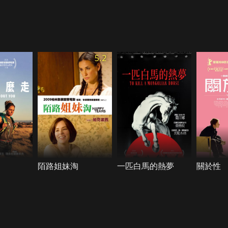
5.2
陌路姐妹淘
一匹白馬的熱夢
關於性