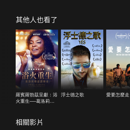
其他人也看了
羅賓羅勃茲呈獻：浴
浮士德之歌
愛要怎麼走
火重生──葛洛莉雅
蓋諾傳奇
相關影片