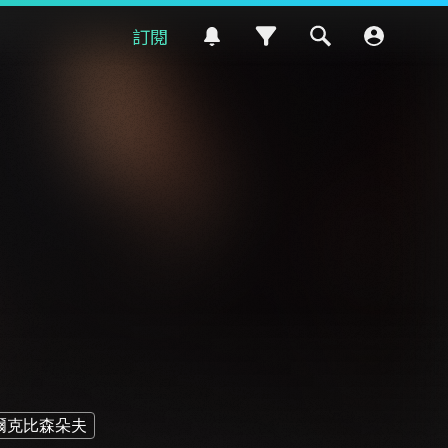
訂閱
爾克比森朵夫