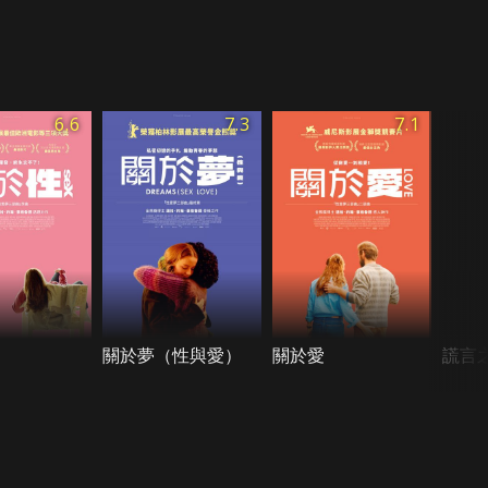
6.6
7.3
7.1
關於夢（性與愛）
關於愛
謊言