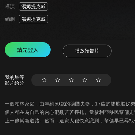
導演
湯姆提克威
編劇
湯姆提克威
請先登入
播放預告片
我的星等
影片給分
一個柏林家庭，由年約50歲的德國夫妻，17歲的雙胞胎姊
個人都在為自己的內心混亂苦苦掙扎。當敘利亞移民幫傭走
上一條嶄新道路。然而，這家人很快意識到，幫傭早已尋找