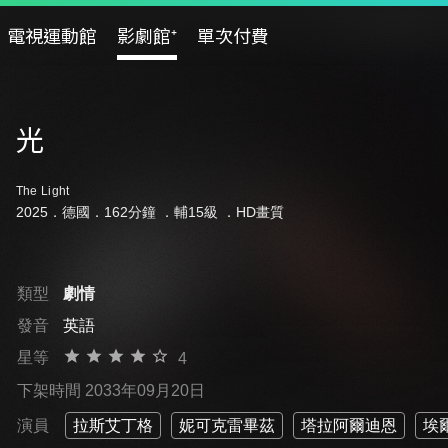
電視運動館
影劇館⁺
單次付費
光
The Light
2025．德國．162分鐘 ．
輔15級
．HD畫質
類型
劇情
發音
英語
星等
4
下架時間 2033年09月20日
演員
拉斯艾丁格
妮可克雷畢茲
塔拉阿爾迪恩
埃