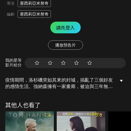
塞西莉亞米努奇
導演
塞西莉亞米努奇
編劇
請先登入
播放預告片
我的星等
影片給分
疫情期間，洛杉磯突如其來的封城，搞亂了三個好友
的感情生活。強納森擁有一家畫廊，被迫與三年無性
生活的妻子住在一起，唯有小三克麗莎讓他魂牽夢
縈，他們卻只能透過視訊調情。克麗莎過著獨居的生
其他人也看了
活，她的鄰居是遠從歐洲而來的房客，堪稱有著青春
的胴體。保羅是溫文儒雅的教授，他貌美的妻子麗
7.4
5.6
塔，年紀足足可以當他的女兒。麗塔每天假藉外出慢
跑，實則是與鄰居幽會。疫情之下我們被迫與世隔