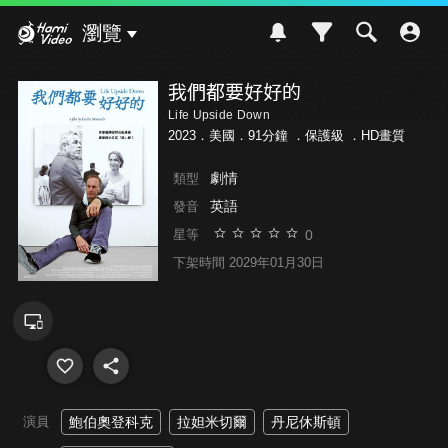
Hami Video
瀏覽
我們都要好好的
Life Upside Down
2023．美國．91分鐘 ．
保護級
．HD畫質
劇情
類型
英語
發音
0
星等
下架時間 2029年01月30日
演員
鮑伯奧登科克
拉妲米切爾
丹尼休斯頓