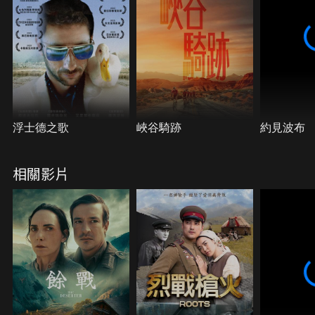
浮士德之歌
峽谷騎跡
約見波布
相關影片