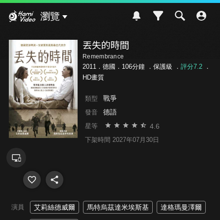
Hami Video
瀏覽
丟失的時間
Remembrance
2011．德國．106分鐘 ．
保護級
．
評分7.2
．
HD畫質
戰爭
類型
德語
發音
4.6
星等
下架時間 2027年07月30日
演員
艾莉絲德威爾
馬特烏茲達米埃斯基
達格瑪曼澤爾