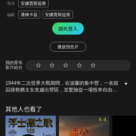
安娜賈斯提斯
導演
潘姆卡茲
安娜賈斯提斯
編劇
請先登入
播放預告片
我的星等
影片給分
1944年二次世界大戰期間，在波蘭的集中營，一名獄
囚拯救猶太女友越出營區，並驚險從一場投奔自由的
危險旅程中逃出生天，然而大戰尾聲的混亂時期反而
令他們被迫失散，互相深信彼此都沒能從戰爭中倖
其他人也看了
存。32年後的紐約市，當時的猶太女子戰後前往美
國，現已52歲的她意外得知當時的摯愛依然在世，無
6.4
論如何都必須再見他一面。