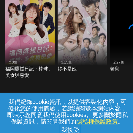
全3集
全15集
全27集
福岡鷹援日記：棒球、
妳不是她
老舅
美食與戀愛
我們紀錄cookie資訊，以提供客製化內容，可
{{notifyMsg}}
優化您的使用體驗，若繼續閱覽本網站內容，
常見問題
線上客服
服務條款
隱私權保護
即表示您同意我們使用cookies。更多關於隱私
保護資訊，請閱覽我們的
隱私權保護政策
。
中華電信股份有限公司個人家庭分公司
(統一編號：96979949) © 2026