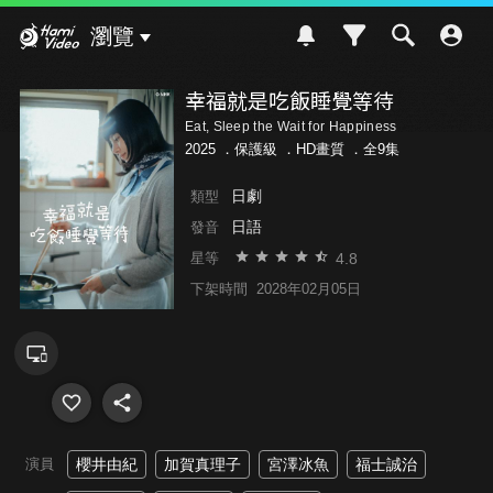
Hami Video
瀏覽
幸福就是吃飯睡覺等待
Eat, Sleep the Wait for Happiness
2025 ．
保護級
．HD畫質 ．全9集
日劇
類型
日語
發音
4.8
星等
下架時間
2028年02月05日
演員
櫻井由紀
加賀真理子
宮澤冰魚
福士誠治