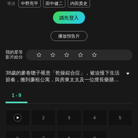
中野亮平
田中健二
内田貴史
導演
請先登入
播放預告片
我的星等
影片給分
38歲的麥卷聰子罹患「乾燥綜合症」，被迫慢下生活
節奏，搬到廉租公寓，與房東太太及一位擅長藥膳的
料理人相遇，在日常互動中找回自我。
1 - 9
1
2
3
4
5