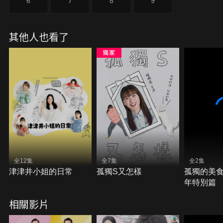
6
7
8
9
其他人也看了
全12集
全7集
全2集
津津井小姐的日常
孤獨S又怎樣
孤獨的美食家
年特別篇
相關影片