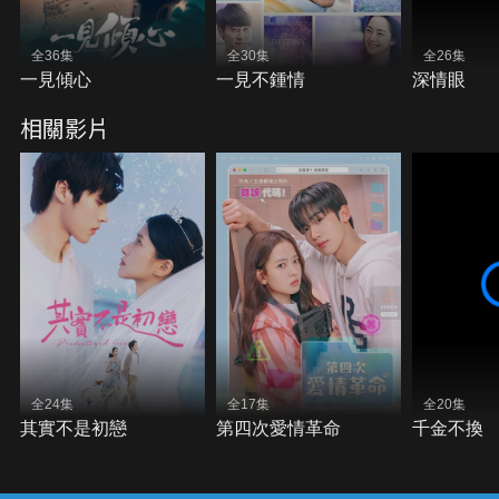
全36集
全30集
全26集
一見傾心
一見不鍾情
深情眼
相關影片
全24集
全17集
全20集
其實不是初戀
第四次愛情革命
千金不換