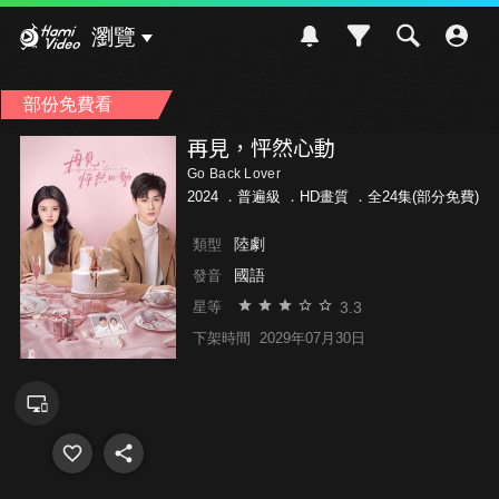
Hami Video
瀏覽
部份免費看
再見，怦然心動
Go Back Lover
2024 ．
普遍級
．HD畫質 ．全24集(部分免費)
陸劇
類型
國語
發音
3.3
星等
下架時間
2029年07月30日