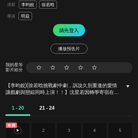
演員
李昀銳
徐若晗
明焱
導演
請先登入
播放預告片
我的星等
影片給分
【李昀銳╳徐若晗挑戰劇中劇，訴說久別重逢的愛情
讓戲劇與戀綜同時上演！！】沈星若因轉學寄宿在父
親好友家，與校園風雲人物陸星延同住，兩人是同班
同學兼青梅竹馬，朝夕相處中產生情愫，卻沒想到無
1 - 20
21 - 24
疾而終。事隔多年卻讓兩人在戀愛綜藝節目中重逢，
沈星若擔任結識製作人與成為嘉賓的陸星延，相處過
免費
程中，回憶起高中時間，重拾碎片，拾回青春遺憾的
1
2
3
4
5
再續前緣。