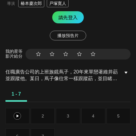
椿本慶次郎
戸塚寛人
導演
請先登入
播放預告片
我的星等
影片給分
任職廣告公司的上班族鏡蔦子，20年來單戀著維井莇
並跟蹤他。某日，蔦子像往常一樣跟蹤莇，並目睹他
遭遇車禍。在得知莇喪失記憶後，她決定撒謊告訴他
們是戀人，從而實現長久以來的心願。之後為了圓
1 - 7
謊，蔦子不斷編造謊言，行為也漸漸的越來越危
險…。
1
2
3
4
5