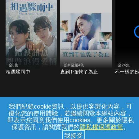
全8集
更新至第4集
全24集
相遇驟雨中
直到T恤乾了為止
不一樣的
我們紀錄cookie資訊，以提供客製化內容，可
{{notifyMsg}}
優化您的使用體驗，若繼續閱覽本網站內容，
常見問題
線上客服
服務條款
隱私權保護
即表示您同意我們使用cookies。更多關於隱私
保護資訊，請閱覽我們的
隱私權保護政策
。
中華電信股份有限公司個人家庭分公司
(統一編號：96979949) © 2026