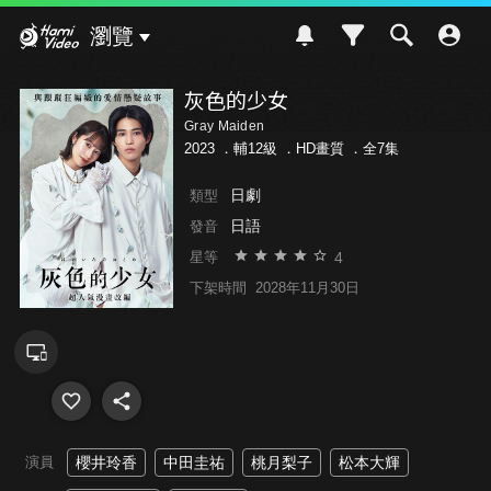
Hami Video
瀏覽
灰色的少女
Gray Maiden
2023 ．
輔12級
．HD畫質 ．全7集
日劇
類型
日語
發音
4
星等
下架時間
2028年11月30日
演員
櫻井玲香
中田圭祐
桃月梨子
松本大輝