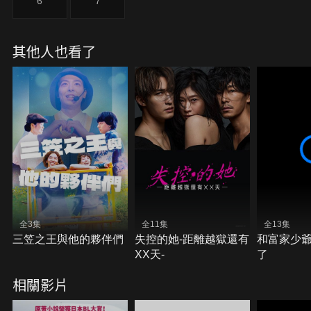
6
7
其他人也看了
全3集
全11集
全13集
三笠之王與他的夥伴們
失控的她-距離越獄還有
和富家少
XX天-
了
相關影片