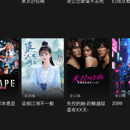
東京沙拉碗
老公怎麼還不去死
幻境京
全28集
全11集
全18集
 那本應是
這個江湖不一般
失控的她-距離越獄
2099
還有XX天-