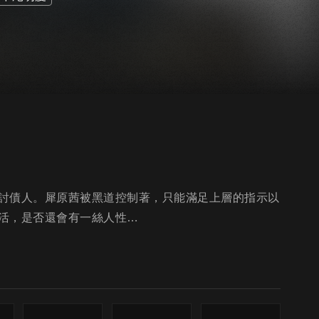
討債人。犀原茜被黑道控制著，只能滿足上層的指示以
活，是否還會有一絲人性…