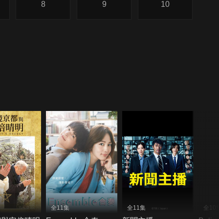
8
9
10
全11集
全11集
全10