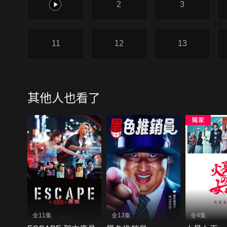
1
2
3
11
12
13
其他人也看了
全11集
全13集
全4集