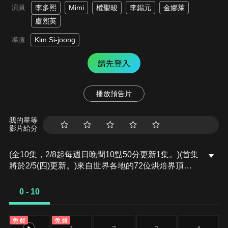
演員
李多熙
Mimi
權聖晙
李錫元
金娜萊
盧熙英
Kim Si-joong
導演
請先登入
播放預告片
我的星等
影片給分
(全10集，2/8起每週日晚間10點50分更新1集。)(首集
將於2/5(四)更新。)來自世界各地的72位烘焙界頂尖
匠人，經過多輪比賽，憑藉各自的創意與專業，展現
烘焙所蘊含的無限可能。
0 - 10
免費
免費