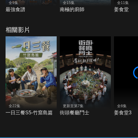
全9集
全15集
全11集
最強食譜
南極的廚師
姜食堂
相關影片
全22集
更新至第7集
全8集
一日三餐S5-竹窟島篇
街頭餐廳鬥士
姜食堂3