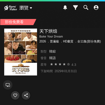
Hami Video
瀏覽
部份免費看
天下烘焙
Bake Your Dream
2026 ．
普遍級
．HD畫質 ．全11集(部分免費)
韓綜
類型
韓語
發音
4.3
星等
下架時間
2029年01月31日