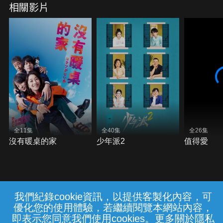
相關影片
全11集
全40集
全26集
沒有暖桌的家
少年派2
值得愛
我們紀錄cookie資訊，以提供客製化內容，可
{{notifyMsg}}
優化您的使用體驗，若繼續閱覽本網站內容，
常見問題
線上客服
服務條款
隱私權保護
即表示您同意我們使用cookies。更多關於隱私