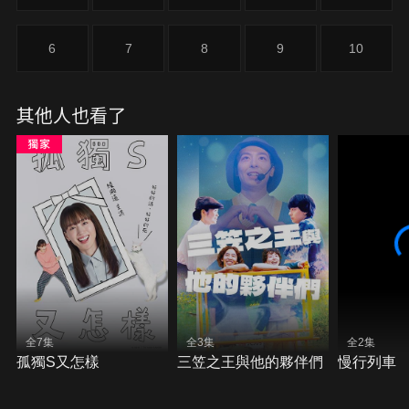
6
7
8
9
10
其他人也看了
全7集
全3集
全2集
孤獨S又怎樣
三笠之王與他的夥伴們
慢行列車