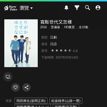
Hami Video
瀏覽
寬鬆世代又怎樣
2016 ．
普遍級
．HD畫質 ．全10集
日劇
類型
日語
發音
4.8
星等
下架時間
2027年03月14日
演員
岡田將生(坂間正和)
松坂桃李(山路一豐)