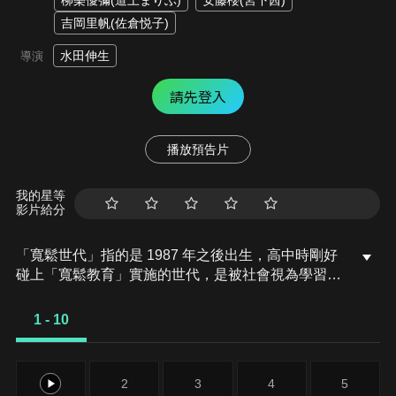
柳樂優彌(道上まりぶ)
安藤櫻(宮下茜)
吉岡里帆(佐倉悦子)
水田伸生
導演
請先登入
播放預告片
我的星等
影片給分
「寬鬆世代」指的是 1987 年之後出生，高中時剛好
碰上「寬鬆教育」實施的世代，是被社會視為學習能
力和競爭力都大不如前的一群人。同為 1987 年出生
的首批寬鬆世代，因業績不佳被降職的普通上班族坂
1 - 10
間正和、個性軟弱從未談過戀愛的小學老師山路一
豐、及不斷重考的街頭混混道上馬里布，在上下世代
的夾擊下努力殺出血路，活出自我。
1
2
3
4
5