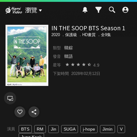
Hami Video
瀏覽
IN THE SOOP BTS Season 1
2020 ．
保護級
．HD畫質 ．全9集
韓綜
類型
韓語
發音
4.9
星等
下架時間
2028年02月12日
演員
BTS
RM
Jin
SUGA
j-hope
Jimin
V