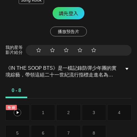
Jung Kook
請先登入
播放預告片
我的星等
影片給分
《IN THE SOOP BTS》是一檔記錄防彈少年團的實
境綜藝，帶領這組二十一世紀流行指標走進名為
「SOOP」的森林空間，展開一段依照自己步調休息
放鬆的旅程。第一季中，成員遠離城市喧囂與世界級
0 - 8
舞台，回歸日常生活，透過簡單的活動與自在的相
處，呈現最真實、最純粹的一面。
免費
0
1
2
3
4
5
6
7
8