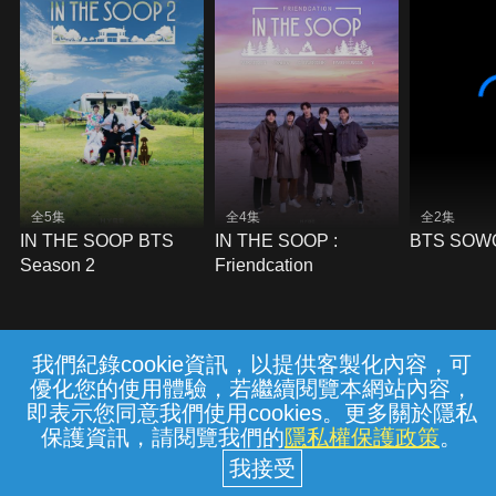
全5集
全4集
全2集
IN THE SOOP BTS
IN THE SOOP :
BTS SOW
Season 2
Friendcation
我們紀錄cookie資訊，以提供客製化內容，可
{{notifyMsg}}
優化您的使用體驗，若繼續閱覽本網站內容，
常見問題
線上客服
服務條款
隱私權保護
即表示您同意我們使用cookies。更多關於隱私
保護資訊，請閱覽我們的
隱私權保護政策
。
中華電信股份有限公司個人家庭分公司
(統一編號：96979949) © 2026