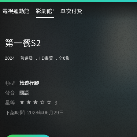
電視運動館
影劇館⁺
單次付費
第一餐S2
2024 ．
普遍級
．HD畫質 ．全8集
類型
旅遊行腳
發音
國語
星等
3
下架時間
2028年06月29日