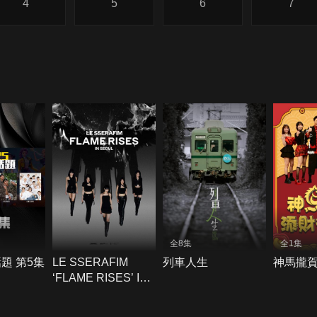
4
5
6
7
全8集
全1集
話題 第5集
LE SSERAFIM
列車人生
神馬攏
‘FLAME RISES’ IN
SEOUL