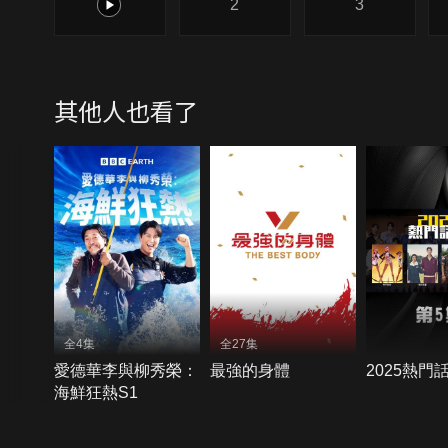
1
2
3
其他人也看了
全4集
全27集
愛德華李與柳秀榮：
最強的身體
2025熱門
海鮮狂熱S1