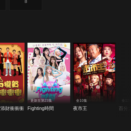
8
更新至第23集
全10集
全12
賀添財衝衝衝
Fighting時間
夜市王
百分