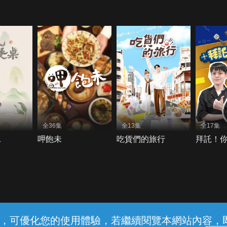
全36集
全13集
全17集
1
呷飽未
吃貨們的旅行
拜託！
常見問題
線上客服
服務條款
隱私權保護
內容，可優化您的使用體驗，若繼續閱覽本網站內容，即表