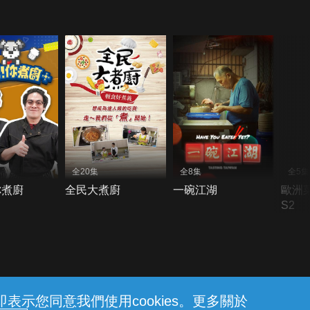
全20集
全8集
全5集
你煮廚
全民大煮廚
一碗江湖
歐洲
S2
示您同意我們使用cookies。更多關於