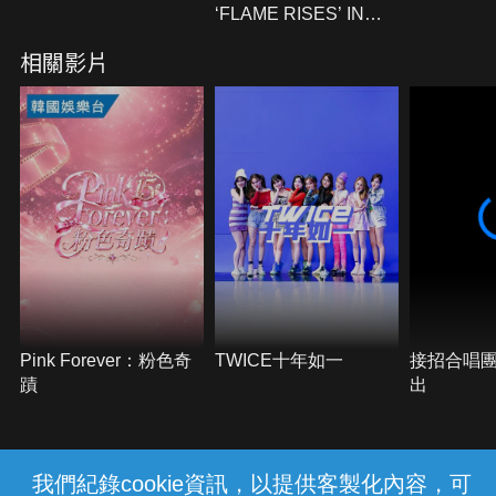
‘FLAME RISES’ IN
SEOUL
相關影片
Pink Forever：粉色奇
TWICE十年如一
接招合唱團
蹟
出
我們紀錄cookie資訊，以提供客製化內容，可
{{notifyMsg}}