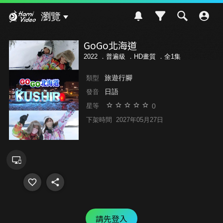
Hami Video
瀏覽
GoGo北海道
2022 ．
普遍級
．HD畫質 ．全1集
旅遊行腳
類型
日語
發音
0
星等
下架時間
2027年05月27日
請先登入