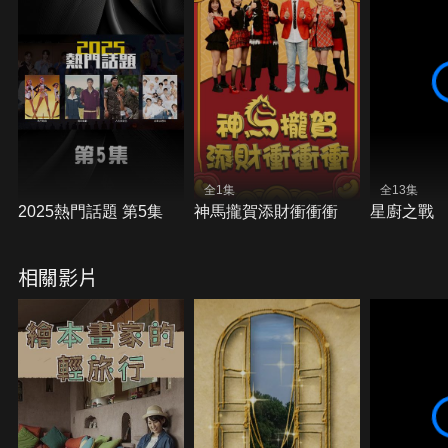
全1集
全13集
2025熱門話題 第5集
神馬攏賀添財衝衝衝
星廚之戰
相關影片