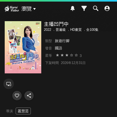
Hami Video
瀏覽
主播凹鬥中
2022 ．
普遍級
．HD畫質 ．全100集
旅遊行腳
類型
國語
發音
3
星等
下架時間
2026年12月31日
叢慧芸
導演