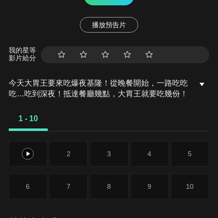
播放預告片
我的星等
影片給分
今天大胃王要來吃爆夜基隆！從晚餐開始，一路吃吃
吃…吃到深夜！抵達餐廳幾點，大胃王就要吃幾份！
1 - 10
1
2
3
4
5
6
7
8
9
10