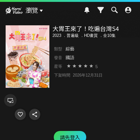
Hami Video
瀏覽
大胃王來了！吃遍台灣S4
2023 ．
普遍級
．HD畫質 ．全10集
綜藝
類型
國語
發音
5
星等
下架時間
2026年12月31日
請先登入