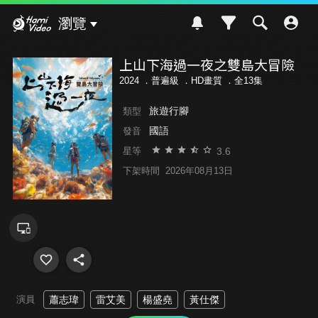
Hami Video
瀏覽
上山下海過一夜之雙島大冒險
2024 ．
普遍級
．HD畫質 ．全13集
旅遊行腳
類型
國語
發音
3.6
星等
下架時間
2026年08月13日
演員
蕭志瑋
雷艾美
楊盛堯
黃仕傑