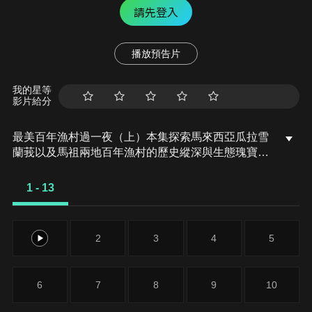
請先登入
播放預告片
我的星等
影片給分
最美百年漁村過一夜（上）本集探索馬來西亞瓜拉雪
蘭莪以及馬祖兩地百年漁村的歷史縱深與生態瑰寶。
沒有過多開發的小城市瓜拉雪蘭莪（Kuala
Selangor），有世界最大的海桑樹林，沙沙蘭天空之
1 - 13
鏡享有世界六大天空之鏡的美名。馬祖–寶藏般的島
嶼，藏著令人屏息的自然之美和歷史的深刻痕跡。馬
祖海岸線的奇岩異石更是一場視覺的盛宴…
1
2
3
4
5
6
7
8
9
10