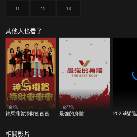
11
12
13
其他人也看了
全1集
全27集
神馬攏賀添財衝衝衝
最強的身體
2025熱門
相關影片