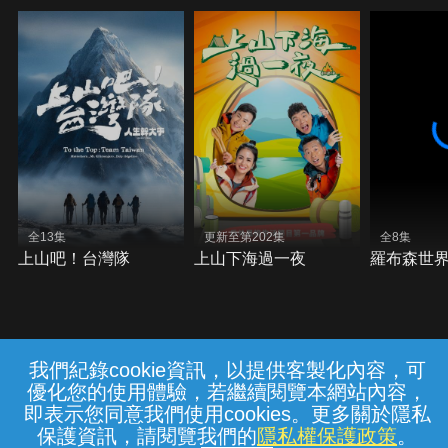
全13集
更新至第202集
全8集
上山吧！台灣隊
上山下海過一夜
羅布森世界
我們紀錄cookie資訊，以提供客製化內容，可
{{notifyMsg}}
優化您的使用體驗，若繼續閱覽本網站內容，
常見問題
線上客服
服務條款
隱私權保護
即表示您同意我們使用cookies。更多關於隱私
保護資訊，請閱覽我們的
隱私權保護政策
。
中華電信股份有限公司個人家庭分公司