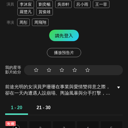
演員
李沐宸
劉奕暢
吳崇軒
呂小雨
王一菲
羅楚凡
賀俊雄
周彤
周飛翔
導演
請先登入
播放預告片
我的星等
影片給分
前途光明的女演員尹珊珊在事業與愛情雙得意之際，
卻在一天內遭遇人設崩塌、輿論風暴與分手打擊，最
後意外墜樓並陷入無盡的時間循環。為逃離輪迴，她
決定接近神秘酒店經理沈嘉欽，卻意外找到了無數次
1 - 20
21 - 30
的時間循環的背後，最深情的禮物…
免費