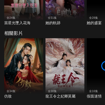
全24集
全31集
全28集
當星光墜入花海
她的軌跡
她的盛宴
相關影片
全34集
全30集
全16集
仿妝
龍王令之妃卿莫屬
假面迷情