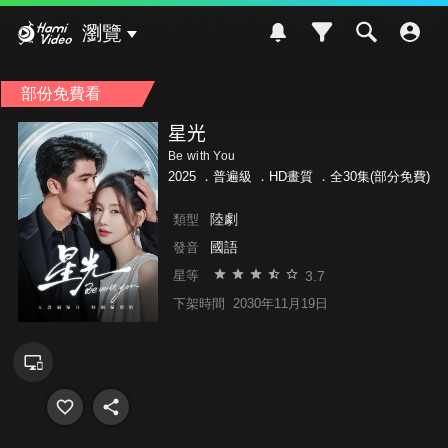
Hami Video
瀏覽
部份免費看
星光
Be with You
2025 ．
普遍級
．HD畫質 ．全30集(部分免費)
陸劇
類型
國語
發音
3.7
星等
下架時間
2030年11月19日