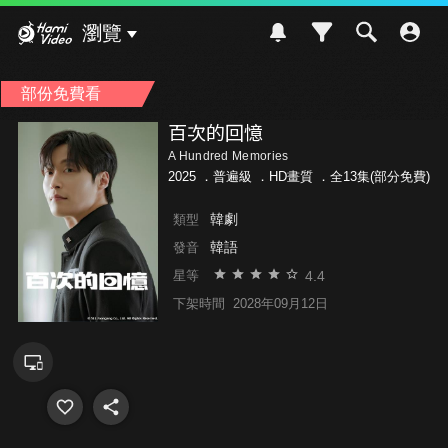
Hami Video
瀏覽
部份免費看
百次的回憶
A Hundred Memories
2025 ．
普遍級
．HD畫質 ．全13集(部分免費)
韓劇
類型
韓語
發音
4.4
星等
下架時間
2028年09月12日