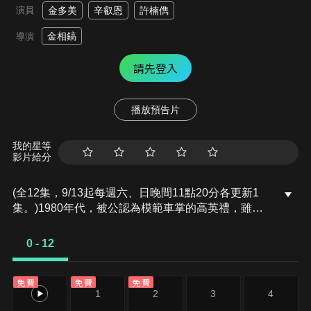
演員
金多美
辛叡恩
許楠儁
金相鎬
導演
請先登入
播放預告片
我的星等
影片給分
(全12集，9/13起每週六、日晚間11點20分各更新1
集。)1980年代，被公認為模範車掌的高英禮，雖飽
受暈車困擾，仍為了家計每天照樣登上公車工作，也
不放棄升學夢想。聰明機靈的她，遇見了性格熱情的
0 - 12
鍾熙，兩個性格截然不同的女孩在奔馳的公車上成為
摯友。她們不僅懷抱著燦爛的青春夢想，也在命運的
免費
免費
免費
安排下，遇見了那段難以割捨的初戀……
0
1
2
3
4