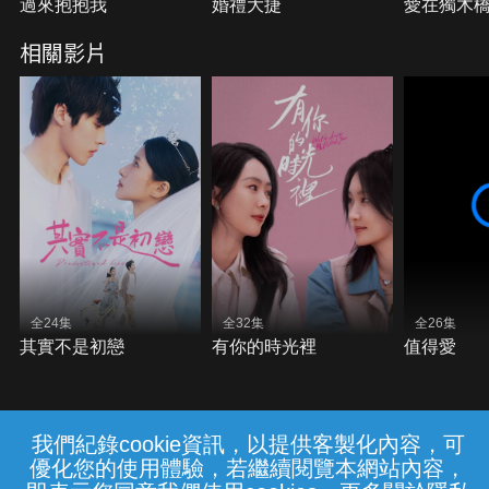
過來抱抱我
婚禮大捷
愛在獨木
相關影片
全24集
全32集
全26集
其實不是初戀
有你的時光裡
值得愛
我們紀錄cookie資訊，以提供客製化內容，可
{{notifyMsg}}
優化您的使用體驗，若繼續閱覽本網站內容，
常見問題
線上客服
服務條款
隱私權保護