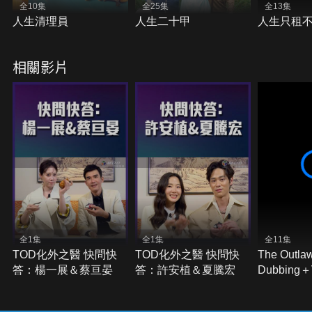
全10集
全25集
全13集
人生清理員
人生二十甲
人生只租
相關影片
全1集
全1集
全11集
TOD化外之醫 快問快
TOD化外之醫 快問快
The Outla
答：楊一展＆蔡亘晏
答：許安植＆夏騰宏
Dubbing
Subtitles)