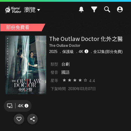
Hami Video
瀏覽
部份免費看
The Outlaw Doctor 化外之醫
The Outlaw Doctor
2025 ．
保護級
．4K
．全12集(部分免費)
台劇
類型
國語
發音
4.4
星等
下架時間
2030年03月07日