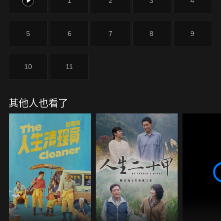
0
1
2
3
4
炳發、楊一展、許安植、夏騰宏、蔡亘晏共同主演，
線上看由Hami Video、中華電信MOD播出。
5
6
7
8
9
10
11
其他人也看了