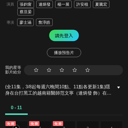
演員
張鈞甯
連炳發
楊一展
許安植
夏騰宏
蔡亘晏
廖士涵
詹淳皓
導演
請先登入
播放預告片
我的星等
影片給分
(全11集，3/8起每週六晚間10點、11點各更新1集)隱
身在台打黑工的越南籍醫師范文寧（連炳發 飾）在一
場氣爆意外中，與神經外科醫師鄭琬平（張鈞甯 飾）
攜手救治病患，卻也因此捲入醫療爭議被迫逃亡，面
0 - 11
對黑白勢力的進逼，他們從對立到合作，於法律與人
性間掙扎，兩個孤獨奮戰的靈魂從此交會…...。國際
免費
免費
免費
台劇《The Outlaw Doctor 化外之醫》由張鈞甯、連