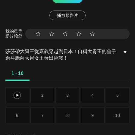
播放預告片
我的星等
影片給分
莎莎帶大胃王從嘉義穿越到日本！自稱大胃王的曾子
余斗膽向大胃女王發出挑戰！
1 - 10
1
2
3
4
5
6
7
8
9
10