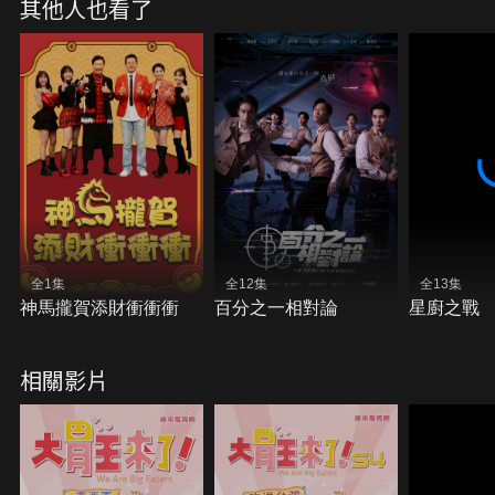
其他人也看了
全1集
全12集
全13集
神馬攏賀添財衝衝衝
百分之一相對論
星廚之戰
相關影片