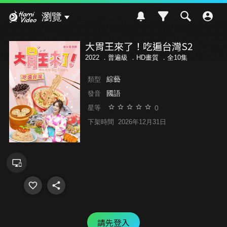
Hami Video
瀏覽
大胃王來了！吃遍台灣S2
2022 ．
普遍級
．HD畫質 ．全10集
綜藝
類型
國語
發音
0
星等
下架時間
2026年12月31日
請先登入