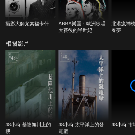
攝影大師尤素福卡什
ABBA樂團：歐洲歌唱
北港瘋神榜
大賽後的半世紀
春夢
相關影片
48小時-基隆旭川上的
48小時-太平洋上的發
48小時-
樓
電廠