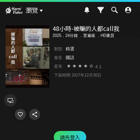
Hami Video
瀏覽
48小時-被騙的人都call我
2025．24分鐘 ．
普遍級
．HD畫質
精選
類型
國語
發音
4.1
星等
下架時間 2027年12月30日
請先登入