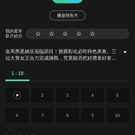
播放預告片
我的星等
影片給分
金馬男星納豆蒞臨節目！推薦彰化必吃特色美食。三
位大胃女王合力完成挑戰，究竟能否把好禮拿好拿
滿？
1 - 10
1
2
3
4
5
6
7
8
9
10