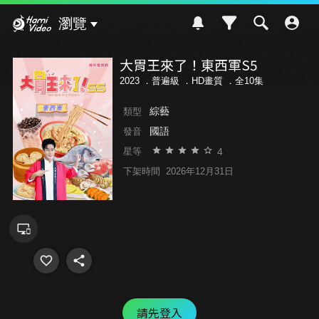
Hami Video
瀏覽
大胃王來了！東西軍S5
2023 ．
普遍級
．HD畫質 ．全10集
綜藝
類型
國語
發音
4
星等
下架時間
2026年12月31日
請先登入